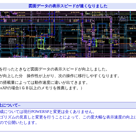
図面データの表示スピードが速くなりました
を行ったときなど図面データの表示スピードが向上しました。
が向上した分 操作性が上がり、次の操作に移行しやすくなります。
の搭載量によっては動作速度に違いが出てきます。
owsXPの場合1ＧＢ以上のメモリを推薦します。）
上について--
成については現行POWERSPと変更は全くありません。
ゴリズムの見直しと変更を行うことによって、この度大幅な表示速度の向上
ので公開いたします。