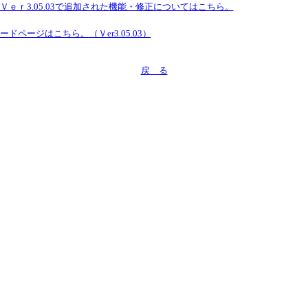
Ｖｅｒ3.05.03で追加された機能・修正についてはこちら。
ドページはこちら。（Ｖer3.05.03）
戻 る